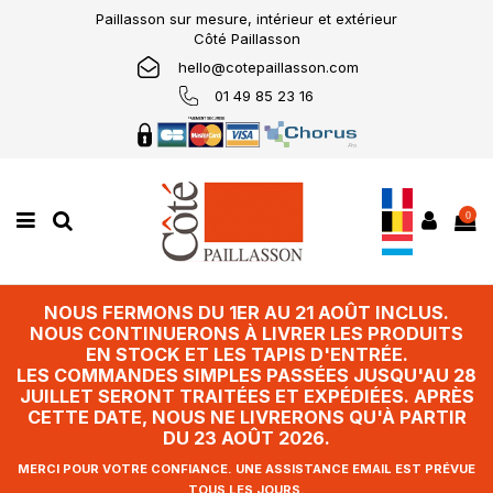
Paillasson sur mesure, intérieur et extérieur
Côté Paillasson
hello@cotepaillasson.com
01 49 85 23 16
0
NOUS FERMONS DU 1ER AU 21 AOÛT INCLUS.
NOUS CONTINUERONS À LIVRER LES PRODUITS
EN STOCK ET LES TAPIS D'ENTRÉE.
LES COMMANDES SIMPLES PASSÉES JUSQU'AU 28
JUILLET SERONT TRAITÉES ET EXPÉDIÉES. APRÈS
CETTE DATE, NOUS NE LIVRERONS QU'À PARTIR
DU 23 AOÛT 2026.
MERCI POUR VOTRE CONFIANCE. UNE ASSISTANCE EMAIL EST PRÉVUE
TOUS LES JOURS.