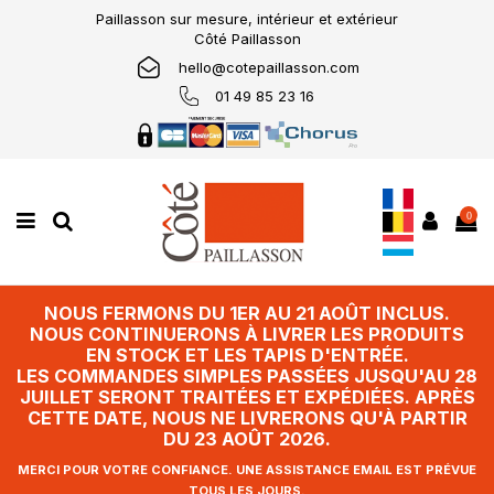
Paillasson sur mesure, intérieur et extérieur
Côté Paillasson
hello@cotepaillasson.com
01 49 85 23 16
0
NOUS FERMONS DU 1ER AU 21 AOÛT INCLUS.
NOUS CONTINUERONS À LIVRER LES PRODUITS
EN STOCK ET LES TAPIS D'ENTRÉE.
LES COMMANDES SIMPLES PASSÉES JUSQU'AU 28
JUILLET SERONT TRAITÉES ET EXPÉDIÉES. APRÈS
CETTE DATE, NOUS NE LIVRERONS QU'À PARTIR
DU 23 AOÛT 2026.
MERCI POUR VOTRE CONFIANCE. UNE ASSISTANCE EMAIL EST PRÉVUE
TOUS LES JOURS.