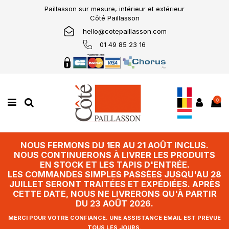
Paillasson sur mesure, intérieur et extérieur
Côté Paillasson
hello@cotepaillasson.com
01 49 85 23 16
0
NOUS FERMONS DU 1ER AU 21 AOÛT INCLUS.
NOUS CONTINUERONS À LIVRER LES PRODUITS
EN STOCK ET LES TAPIS D'ENTRÉE.
LES COMMANDES SIMPLES PASSÉES JUSQU'AU 28
JUILLET SERONT TRAITÉES ET EXPÉDIÉES. APRÈS
CETTE DATE, NOUS NE LIVRERONS QU'À PARTIR
DU 23 AOÛT 2026.
MERCI POUR VOTRE CONFIANCE. UNE ASSISTANCE EMAIL EST PRÉVUE
TOUS LES JOURS.