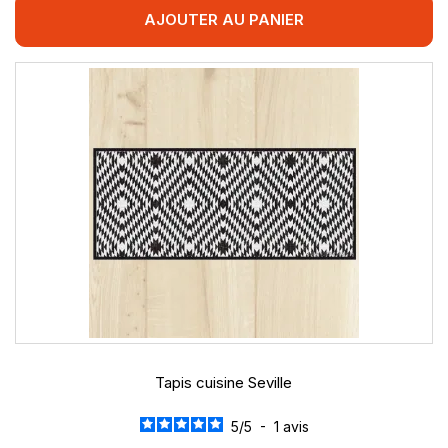
AJOUTER AU PANIER
Tapis cuisine Seville
5
/
5
-
1
avis