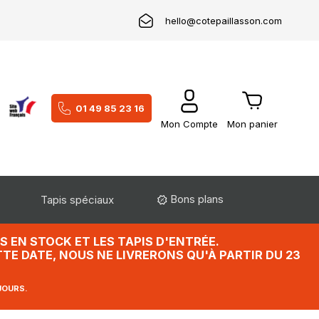
hello@cotepaillasson.com
01 49 85 23 16
Mon Compte
Mon panier
Bons plans
Tapis spéciaux
 EN STOCK ET LES TAPIS D'ENTRÉE.
TE DATE, NOUS NE LIVRERONS QU'À PARTIR DU 23
JOURS.