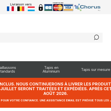
Livraison vers
aillassons
Tapis en
Tapis sur mesure
tandards
Aluminium
INCLUS. NOUS CONTINUERONS À LIVRER LES PRODUITS
UILLET SERONT TRAITÉES ET EXPÉDIÉES. APRÈS CET
AOÛT 2026.
 POUR VOTRE CONFIANCE. UNE ASSISTANCE EMAIL EST PRÉVUE TOUS LES 