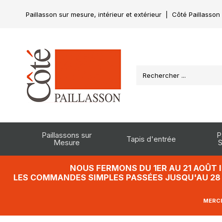
Paillasson sur mesure, intérieur et extérieur
|
Côté Paillasson
Paillassons sur
P
Tapis d'entrée
Mesure
S
NOUS FERMONS DU 1ER AU 21 AOÛT 
LES COMMANDES SIMPLES PASSÉES JUSQU'AU 28 J
MERCI