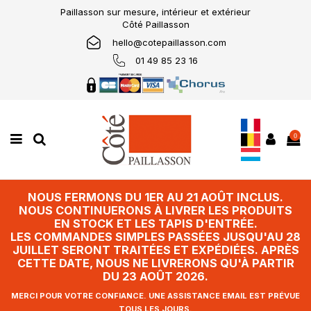
Paillasson sur mesure, intérieur et extérieur
Côté Paillasson
hello@cotepaillasson.com
01 49 85 23 16
0
NOUS FERMONS DU 1ER AU 21 AOÛT INCLUS.
NOUS CONTINUERONS À LIVRER LES PRODUITS
EN STOCK ET LES TAPIS D'ENTRÉE.
LES COMMANDES SIMPLES PASSÉES JUSQU'AU 28
JUILLET SERONT TRAITÉES ET EXPÉDIÉES. APRÈS
CETTE DATE, NOUS NE LIVRERONS QU'À PARTIR
DU 23 AOÛT 2026.
MERCI POUR VOTRE CONFIANCE. UNE ASSISTANCE EMAIL EST PRÉVUE
TOUS LES JOURS.