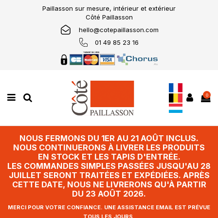
Paillasson sur mesure, intérieur et extérieur
Côté Paillasson
hello@cotepaillasson.com
01 49 85 23 16
0
NOUS FERMONS DU 1ER AU 21 AOÛT INCLUS.
NOUS CONTINUERONS À LIVRER LES PRODUITS
EN STOCK ET LES TAPIS D'ENTRÉE.
LES COMMANDES SIMPLES PASSÉES JUSQU'AU 28
JUILLET SERONT TRAITÉES ET EXPÉDIÉES. APRÈS
CETTE DATE, NOUS NE LIVRERONS QU'À PARTIR
DU 23 AOÛT 2026.
MERCI POUR VOTRE CONFIANCE. UNE ASSISTANCE EMAIL EST PRÉVUE
TOUS LES JOURS.