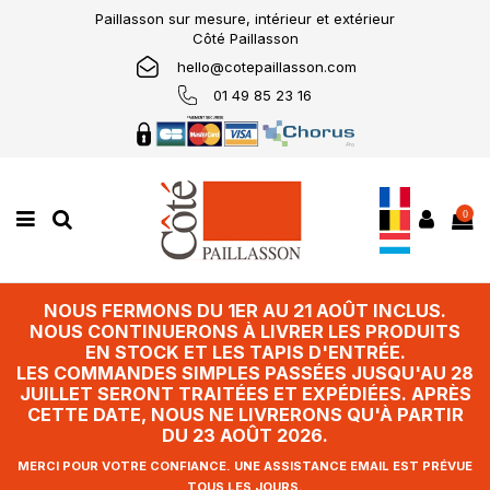
Paillasson sur mesure, intérieur et extérieur
Côté Paillasson
hello@cotepaillasson.com
01 49 85 23 16
0
NOUS FERMONS DU 1ER AU 21 AOÛT INCLUS.
NOUS CONTINUERONS À LIVRER LES PRODUITS
EN STOCK ET LES TAPIS D'ENTRÉE.
LES COMMANDES SIMPLES PASSÉES JUSQU'AU 28
JUILLET SERONT TRAITÉES ET EXPÉDIÉES. APRÈS
CETTE DATE, NOUS NE LIVRERONS QU'À PARTIR
DU 23 AOÛT 2026.
MERCI POUR VOTRE CONFIANCE. UNE ASSISTANCE EMAIL EST PRÉVUE
TOUS LES JOURS.