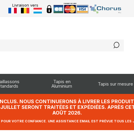
Livraison vers
aillassons
Tapis en
Tapis sur mesure
tandards
Aluminium
INCLUS. NOUS CONTINUERONS À LIVRER LES PRODUITS
UILLET SERONT TRAITÉES ET EXPÉDIÉES. APRÈS CET
AOÛT 2026.
 POUR VOTRE CONFIANCE. UNE ASSISTANCE EMAIL EST PRÉVUE TOUS LES 