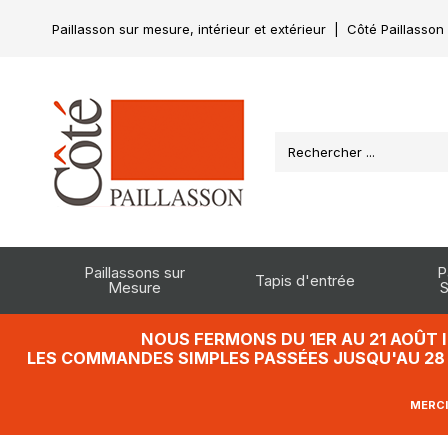
Paillasson sur mesure, intérieur et extérieur
|
Côté Paillasson
Paillassons sur
P
Tapis d'entrée
Mesure
S
NOUS FERMONS DU 1ER AU 21 AOÛT 
LES COMMANDES SIMPLES PASSÉES JUSQU'AU 28 J
MERCI