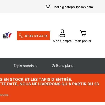
hello@cotepaillasson.com
01 49 85 23 16
Mon Compte
Mon panier
Bons plans
Tapis spéciaux
 EN STOCK ET LES TAPIS D'ENTRÉE.
TE DATE, NOUS NE LIVRERONS QU'À PARTIR DU 23
JOURS.