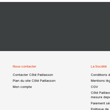
Nous contacter
La Société
Contacter Côté Paillasson
Conditions d
Plan du site Côté Paillasson
Mentions lég
Mon compte
CGV
Côté Paillas
mesure dep
Paiement séc
Politique de 