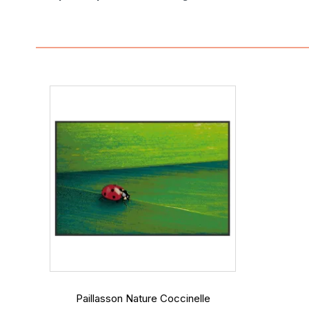
4
/
5
Basé sur
1
avis soumis à un
contrôle
Voir tous les avis sur ce site
5
étoiles
0
4
étoiles
1
3
étoiles
0
2
étoiles
0
1
étoile
0
Trier les avis
Paillasson Nature Coccinelle