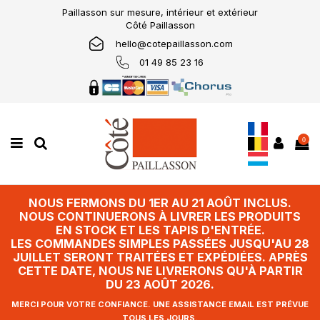
Paillasson sur mesure, intérieur et extérieur
Côté Paillasson
hello@cotepaillasson.com
01 49 85 23 16
0
NOUS FERMONS DU 1ER AU 21 AOÛT INCLUS.
NOUS CONTINUERONS À LIVRER LES PRODUITS
EN STOCK ET LES TAPIS D'ENTRÉE.
LES COMMANDES SIMPLES PASSÉES JUSQU'AU 28
JUILLET SERONT TRAITÉES ET EXPÉDIÉES. APRÈS
CETTE DATE, NOUS NE LIVRERONS QU'À PARTIR
DU 23 AOÛT 2026.
MERCI POUR VOTRE CONFIANCE. UNE ASSISTANCE EMAIL EST PRÉVUE
TOUS LES JOURS.