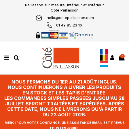
Paillasson sur mesure, intérieur et extérieur
Côté Paillasson
hello@cotepaillasson.com
01 49 85 23 16
0
NOUS FERMONS DU 1ER AU 21 AOÛT INCLUS.
NOUS CONTINUERONS À LIVRER LES PRODUITS
EN STOCK ET LES TAPIS D'ENTRÉE.
LES COMMANDES SIMPLES PASSÉES JUSQU'AU 28
JUILLET SERONT TRAITÉES ET EXPÉDIÉES. APRÈS
CETTE DATE, NOUS NE LIVRERONS QU'À PARTIR
DU 23 AOÛT 2026.
MERCI POUR VOTRE CONFIANCE. UNE ASSISTANCE EMAIL EST PRÉVUE
TOUS LES JOURS.