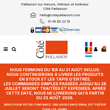
Paillasson sur mesure, intérieur et extérieur
Côté Paillasson
hello@cotepaillasson.com
01 49 85 23 16
0
NOUS FERMONS DU 1ER AU 21 AOÛT INCLUS.
NOUS CONTINUERONS À LIVRER LES PRODUITS
EN STOCK ET LES TAPIS D'ENTRÉE.
LES COMMANDES SIMPLES PASSÉES JUSQU'AU 28
JUILLET SERONT TRAITÉES ET EXPÉDIÉES. APRÈS
CETTE DATE, NOUS NE LIVRERONS QU'À PARTIR
DU 23 AOÛT 2026.
MERCI POUR VOTRE CONFIANCE. UNE ASSISTANCE EMAIL EST PRÉVUE
TOUS LES JOURS.