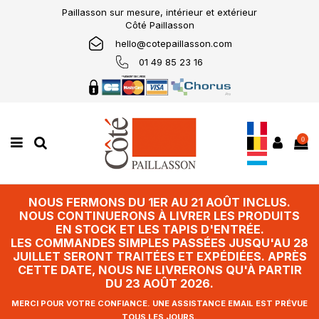
Paillasson sur mesure, intérieur et extérieur
Côté Paillasson
hello@cotepaillasson.com
01 49 85 23 16
0
NOUS FERMONS DU 1ER AU 21 AOÛT INCLUS.
NOUS CONTINUERONS À LIVRER LES PRODUITS
EN STOCK ET LES TAPIS D'ENTRÉE.
LES COMMANDES SIMPLES PASSÉES JUSQU'AU 28
JUILLET SERONT TRAITÉES ET EXPÉDIÉES. APRÈS
CETTE DATE, NOUS NE LIVRERONS QU'À PARTIR
DU 23 AOÛT 2026.
MERCI POUR VOTRE CONFIANCE. UNE ASSISTANCE EMAIL EST PRÉVUE
TOUS LES JOURS.