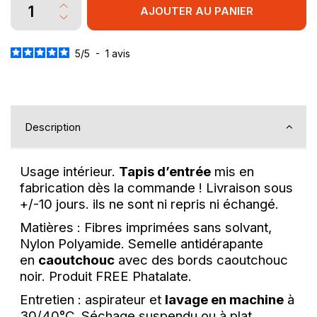
AJOUTER AU PANIER
5
/
5
-
1
avis
Description
Usage intérieur.
Tapis d’entrée
mis en
fabrication dès la commande ! Livraison sous
+/-10 jours. ils ne sont ni repris ni échangé.
Matières : Fibres imprimées sans solvant,
Nylon Polyamide. Semelle antidérapante
en
caoutchouc
avec des bords caoutchouc
noir. Produit FREE Phatalate.
Entretien : aspirateur et
lavage en machine
à
30/40°C. Séchage suspendu ou à plat