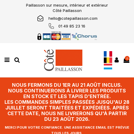
Paillasson sur mesure, intérieur et extérieur
Côté Paillasson
hello@cotepaillasson.com
01 49 85 23 16
0
NOUS FERMONS DU 1ER AU 21 AOÛT INCLUS.
NOUS CONTINUERONS À LIVRER LES PRODUITS
EN STOCK ET LES TAPIS D'ENTRÉE.
LES COMMANDES SIMPLES PASSÉES JUSQU'AU 28
JUILLET SERONT TRAITÉES ET EXPÉDIÉES. APRÈS
CETTE DATE, NOUS NE LIVRERONS QU'À PARTIR
DU 23 AOÛT 2026.
MERCI POUR VOTRE CONFIANCE. UNE ASSISTANCE EMAIL EST PRÉVUE
TOUS LES JOURS.