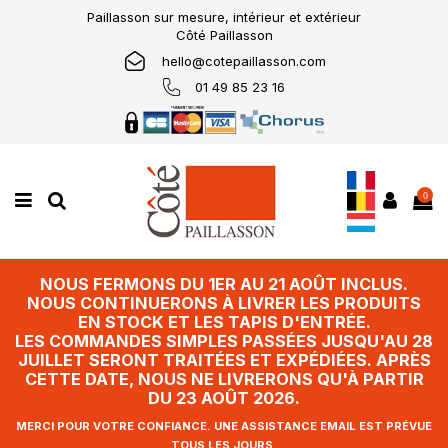
Paillasson sur mesure, intérieur et extérieur
Côté Paillasson
hello@cotepaillasson.com
01 49 85 23 16
0
NOUS FERMONS DU 1ER AU 21 AOÛT INCLUS.
NOUS CONTINUERONS À LIVRER LES PRODUITS
EN STOCK ET LES TAPIS D'ENTRÉE.
LES COMMANDES SIMPLES PASSÉES JUSQU'AU 28
JUILLET SERONT TRAITÉES ET EXPÉDIÉES. APRÈS
CETTE DATE, NOUS NE LIVRERONS QU'À PARTIR
DU 23 AOÛT 2026.
MERCI POUR VOTRE CONFIANCE. UNE ASSISTANCE EMAIL EST PRÉVUE
TOUS LES JOURS.