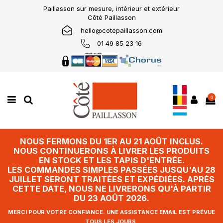
Paillasson sur mesure, intérieur et extérieur
Côté Paillasson
hello@cotepaillasson.com
01 49 85 23 16
0
NOUS FERMONS DU 1ER AU 21 AOÛT INCLUS.
NOUS CONTINUERONS À LIVRER LES PRODUITS
EN STOCK ET LES TAPIS D'ENTRÉE.
LES COMMANDES SIMPLES PASSÉES JUSQU'AU 28
JUILLET SERONT TRAITÉES ET EXPÉDIÉES. APRÈS
CETTE DATE, NOUS NE LIVRERONS QU'À PARTIR
DU 23 AOÛT 2026.
MERCI POUR VOTRE CONFIANCE. UNE ASSISTANCE EMAIL EST PRÉVUE
TOUS LES JOURS.