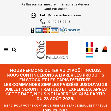
Paillasson sur mesure, intérieur et extérieur
Côté Paillasson
hello@cotepaillasson.com
01 49 85 23 16
0
NOUS FERMONS DU 1ER AU 21 AOÛT INCLUS.
NOUS CONTINUERONS À LIVRER LES PRODUITS
EN STOCK ET LES TAPIS D'ENTRÉE.
LES COMMANDES SIMPLES PASSÉES JUSQU'AU 28
JUILLET SERONT TRAITÉES ET EXPÉDIÉES. APRÈS
CETTE DATE, NOUS NE LIVRERONS QU'À PARTIR
DU 23 AOÛT 2026.
MERCI POUR VOTRE CONFIANCE. UNE ASSISTANCE EMAIL EST PRÉVUE
TOUS LES JOURS.