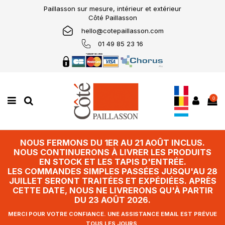
Paillasson sur mesure, intérieur et extérieur
Côté Paillasson
hello@cotepaillasson.com
01 49 85 23 16
0
NOUS FERMONS DU 1ER AU 21 AOÛT INCLUS.
NOUS CONTINUERONS À LIVRER LES PRODUITS
EN STOCK ET LES TAPIS D'ENTRÉE.
LES COMMANDES SIMPLES PASSÉES JUSQU'AU 28
JUILLET SERONT TRAITÉES ET EXPÉDIÉES. APRÈS
CETTE DATE, NOUS NE LIVRERONS QU'À PARTIR
DU 23 AOÛT 2026.
MERCI POUR VOTRE CONFIANCE. UNE ASSISTANCE EMAIL EST PRÉVUE
TOUS LES JOURS.