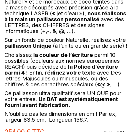
Naturel » et de morceaux de coco teintés dans
la masse découpés avec précision grâce à la
technique LASER (« jet d’eau »),
nous réalisons
à la main un paillasson personnalisé
avec des
LETTRES, des CHIFFRES et des signes
informatiques (+,-, &, @, …).
Sur un fonds de couleur Naturelle, réalisez votre
paillasson Unique
(à l’unité ou en grande série) !
Choisissez
la couleur de l’écriture
parmi 10
possibles (couleurs aux normes européennes
REACH) puis décidez de
la Police d’écriture
parmi 4
! Enfin,
rédigez votre texte
avec Des
lettres Majuscules ou minuscules, ou des
chiffres & des caractères spéciaux («@ », ...).
Ce paillasson ultra qualitatif sera UNIQUE pour
votre entrée.
Un BAT est systématiquement
fourni avant fabrication.
N’oubliez pas les dimensions en cm ! Par ex,
largeur 83,5 cm, Longueur 156,7.
254,00 €
TTC