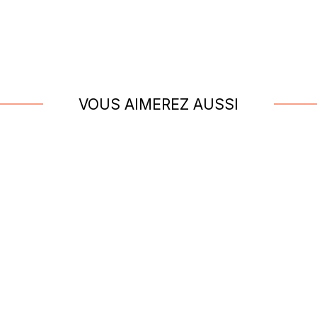
4
/
5
is vérifié
rapport qualité prix.
VOUS AIMEREZ AUSSI
 du
20/10/2025
, suite à une expérience du
09/10/2025
par
Thierry C.
e
(0)
Signaler
5
/
5
is vérifié
uit conforme à la description. Livraison sans embuche.
 du
26/06/2024
, suite à une expérience du
13/06/2024
par
A.A.
e
(0)
Signaler
5
/
5
is vérifié