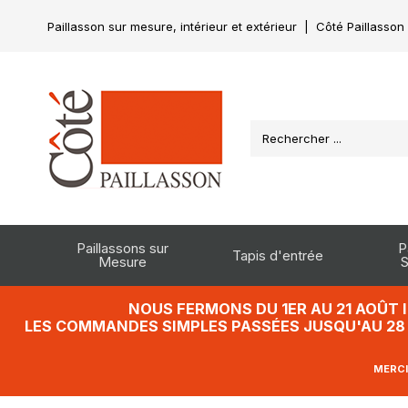
Paillasson sur mesure, intérieur et extérieur
|
Côté Paillasson
Paillassons sur
P
Tapis d'entrée
Mesure
S
NOUS FERMONS DU 1ER AU 21 AOÛT 
LES COMMANDES SIMPLES PASSÉES JUSQU'AU 28 J
MERCI