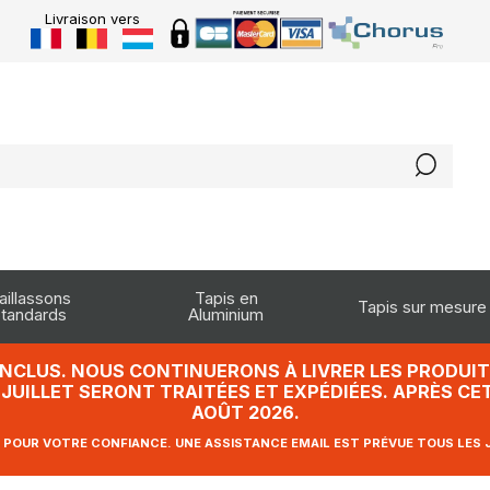
Livraison vers
aillassons
Tapis en
Tapis sur mesure
tandards
Aluminium
INCLUS. NOUS CONTINUERONS À LIVRER LES PRODUITS
UILLET SERONT TRAITÉES ET EXPÉDIÉES. APRÈS CET
AOÛT 2026.
 POUR VOTRE CONFIANCE. UNE ASSISTANCE EMAIL EST PRÉVUE TOUS LES 