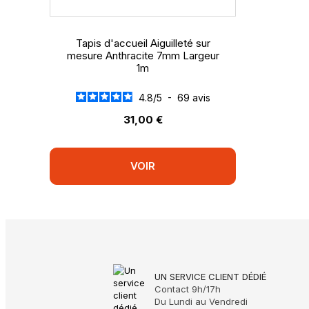
Conf
Avis
Tapis d'accueil Aiguilleté sur
mesure Anthracite 7mm Largeur
Util
1m
4.8
/
5
-
69
avis
Av
31,00 €
Très
Avis
VOIR
Util
Av
con
Avis
UN SERVICE CLIENT DÉDIÉ
Contact 9h/17h
Util
Du Lundi au Vendredi