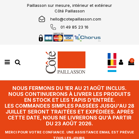
Paillasson sur mesure, intérieur et extérieur
Côté Paillasson
hello@cotepaillasson.com
01 49 85 23 16
0
NOUS FERMONS DU 1ER AU 21 AOÛT INCLUS.
NOUS CONTINUERONS À LIVRER LES PRODUITS
EN STOCK ET LES TAPIS D'ENTRÉE.
LES COMMANDES SIMPLES PASSÉES JUSQU'AU 28
JUILLET SERONT TRAITÉES ET EXPÉDIÉES. APRÈS
CETTE DATE, NOUS NE LIVRERONS QU'À PARTIR
DU 23 AOÛT 2026.
MERCI POUR VOTRE CONFIANCE. UNE ASSISTANCE EMAIL EST PRÉVUE
TOUS LES JOURS.