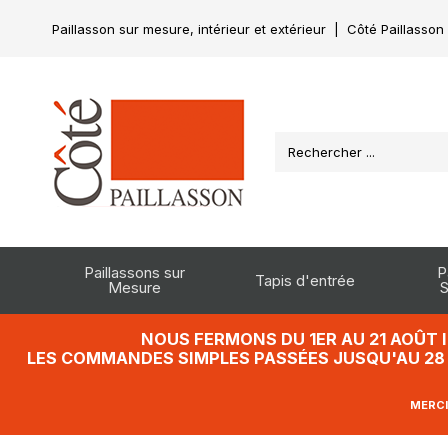
Paillasson sur mesure, intérieur et extérieur
|
Côté Paillasson
Paillassons sur
P
Tapis d'entrée
Mesure
S
NOUS FERMONS DU 1ER AU 21 AOÛT 
LES COMMANDES SIMPLES PASSÉES JUSQU'AU 28 J
MERCI