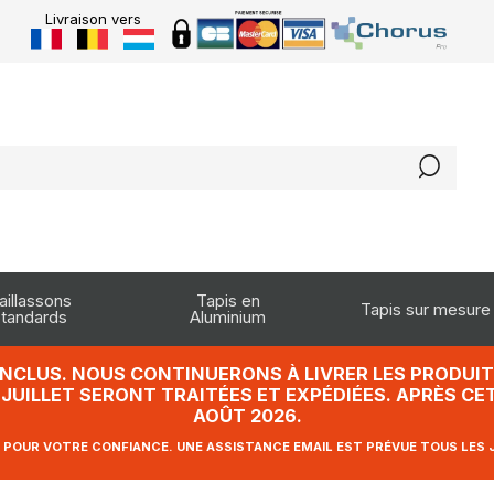
Livraison vers
aillassons
Tapis en
Tapis sur mesure
tandards
Aluminium
INCLUS. NOUS CONTINUERONS À LIVRER LES PRODUITS
UILLET SERONT TRAITÉES ET EXPÉDIÉES. APRÈS CET
AOÛT 2026.
 POUR VOTRE CONFIANCE. UNE ASSISTANCE EMAIL EST PRÉVUE TOUS LES 