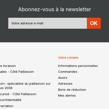
Abonnez-vous à la newsletter
OK
Votre compte
e livraison
Informations personnelles
ales - Côté Paillasson
Commandes
Avoirs
son : spécialiste du paillasson sur
Adresses
uis 2008
Bons de réduction
urisé - Côté Paillasson
Mes alertes
confidentialité
tractation