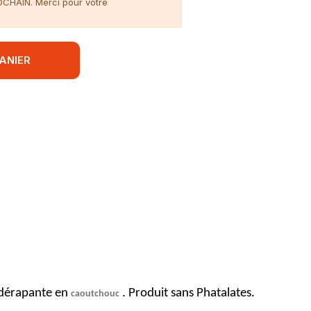
ROCHAIN. Merci pour votre
ANIER
tidérapante en
. Produit sans Phatalates.
caoutchouc