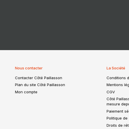
Nous contacter
La Société
Contacter Côté Paillasson
Conditions d
Plan du site Côté Paillasson
Mentions lég
Mon compte
CGV
Côté Paillas
mesure dep
Paiement séc
Politique de 
Droits de ré