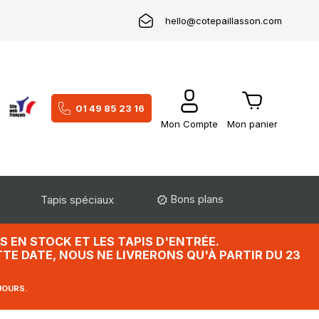
hello@cotepaillasson.com
01 49 85 23 16
Mon Compte
Mon panier
Bons plans
Tapis spéciaux
 EN STOCK ET LES TAPIS D'ENTRÉE.
TE DATE, NOUS NE LIVRERONS QU'À PARTIR DU 23
JOURS.