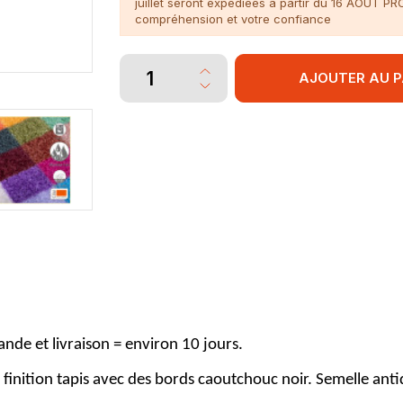
juillet seront expédiées à partir du 16 AOÛT P
compréhension et votre confiance
AJOUTER AU P
nde et livraison = environ 10 jours.
finition tapis avec des bords caoutchouc noir. Semelle an