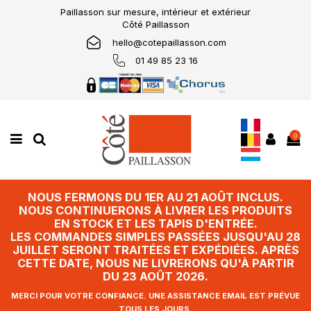
Paillasson sur mesure, intérieur et extérieur
Côté Paillasson
hello@cotepaillasson.com
01 49 85 23 16
0
NOUS FERMONS DU 1ER AU 21 AOÛT INCLUS.
NOUS CONTINUERONS À LIVRER LES PRODUITS
EN STOCK ET LES TAPIS D'ENTRÉE.
LES COMMANDES SIMPLES PASSÉES JUSQU'AU 28
JUILLET SERONT TRAITÉES ET EXPÉDIÉES. APRÈS
CETTE DATE, NOUS NE LIVRERONS QU'À PARTIR
DU 23 AOÛT 2026.
MERCI POUR VOTRE CONFIANCE. UNE ASSISTANCE EMAIL EST PRÉVUE
TOUS LES JOURS.