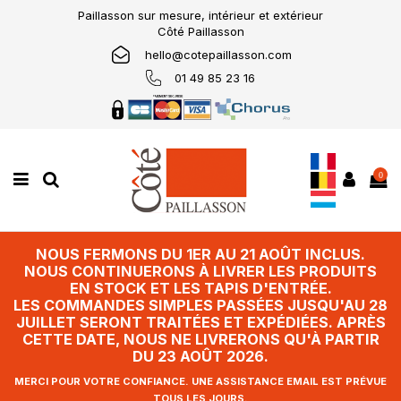
Paillasson sur mesure, intérieur et extérieur
Côté Paillasson
hello@cotepaillasson.com
01 49 85 23 16
0
NOUS FERMONS DU 1ER AU 21 AOÛT INCLUS.
NOUS CONTINUERONS À LIVRER LES PRODUITS
EN STOCK ET LES TAPIS D'ENTRÉE.
LES COMMANDES SIMPLES PASSÉES JUSQU'AU 28
JUILLET SERONT TRAITÉES ET EXPÉDIÉES. APRÈS
CETTE DATE, NOUS NE LIVRERONS QU'À PARTIR
DU 23 AOÛT 2026.
MERCI POUR VOTRE CONFIANCE. UNE ASSISTANCE EMAIL EST PRÉVUE
TOUS LES JOURS.