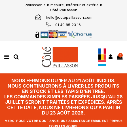
Paillasson sur mesure, intérieur et extérieur
Côté Paillasson
hello@cotepaillasson.com
01 49 85 23 16
0
NOUS FERMONS DU 1ER AU 21 AOÛT INCLUS.
NOUS CONTINUERONS À LIVRER LES PRODUITS
EN STOCK ET LES TAPIS D'ENTRÉE.
LES COMMANDES SIMPLES PASSÉES JUSQU'AU 28
JUILLET SERONT TRAITÉES ET EXPÉDIÉES. APRÈS
CETTE DATE, NOUS NE LIVRERONS QU'À PARTIR
DU 23 AOÛT 2026.
MERCI POUR VOTRE CONFIANCE. UNE ASSISTANCE EMAIL EST PRÉVUE
TOUS LES JOURS.