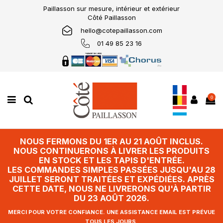
Paillasson sur mesure, intérieur et extérieur
Côté Paillasson
hello@cotepaillasson.com
01 49 85 23 16
0
NOUS FERMONS DU 1ER AU 21 AOÛT INCLUS.
NOUS CONTINUERONS À LIVRER LES PRODUITS
EN STOCK ET LES TAPIS D'ENTRÉE.
LES COMMANDES SIMPLES PASSÉES JUSQU'AU 28
JUILLET SERONT TRAITÉES ET EXPÉDIÉES. APRÈS
CETTE DATE, NOUS NE LIVRERONS QU'À PARTIR
DU 23 AOÛT 2026.
MERCI POUR VOTRE CONFIANCE. UNE ASSISTANCE EMAIL EST PRÉVUE
TOUS LES JOURS.