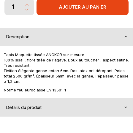
AJOUTER AU PANIER
Description
Tapis Moquette tissée ANGKOR sur mesure
100% sisal , fibre tirée de l'agave. Doux au toucher , aspect satiné.
Très résistant .
Finition élégante ganse coton 6cm. Dos latex antidérapant. Poids
total 2500 gr/m². Épaisseur 5mm, avec la ganse, l'épaisseur passe
a 1,2 cm.
Norme feu euroclasse EN 13501-1
Détails du produit