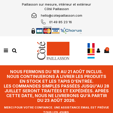
Paillasson sur mesure, intérieur et extérieur
Côté Paillasson
hello@cotepaillasson.com
01 49 85 23 16
0
NOUS FERMONS DU 1ER AU 21 AOÛT INCLUS.
NOUS CONTINUERONS À LIVRER LES PRODUITS
EN STOCK ET LES TAPIS D'ENTRÉE.
LES COMMANDES SIMPLES PASSÉES JUSQU'AU 28
JUILLET SERONT TRAITÉES ET EXPÉDIÉES. APRÈS
CETTE DATE, NOUS NE LIVRERONS QU'À PARTIR
DU 23 AOÛT 2026.
MERCI POUR VOTRE CONFIANCE. UNE ASSISTANCE EMAIL EST PRÉVUE
TOUS LES JOURS.