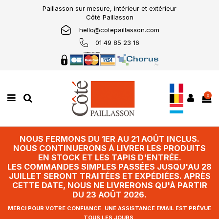
Paillasson sur mesure, intérieur et extérieur
Côté Paillasson
hello@cotepaillasson.com
01 49 85 23 16
0
NOUS FERMONS DU 1ER AU 21 AOÛT INCLUS.
NOUS CONTINUERONS À LIVRER LES PRODUITS
EN STOCK ET LES TAPIS D'ENTRÉE.
LES COMMANDES SIMPLES PASSÉES JUSQU'AU 28
JUILLET SERONT TRAITÉES ET EXPÉDIÉES. APRÈS
CETTE DATE, NOUS NE LIVRERONS QU'À PARTIR
DU 23 AOÛT 2026.
MERCI POUR VOTRE CONFIANCE. UNE ASSISTANCE EMAIL EST PRÉVUE
TOUS LES JOURS.