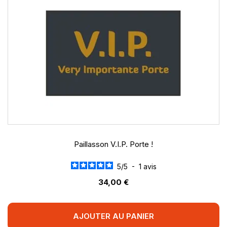
Paillasson V.I.P. Porte !
5
/
5
-
1
avis
34,00 €
AJOUTER AU PANIER