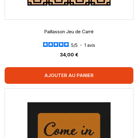
Paillasson Jeu de Carré
5
/
5
-
1
avis
34,00 €
AJOUTER AU PANIER