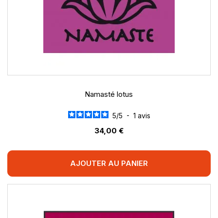
Namasté lotus
5
/
5
-
1
avis
34,00 €
AJOUTER AU PANIER