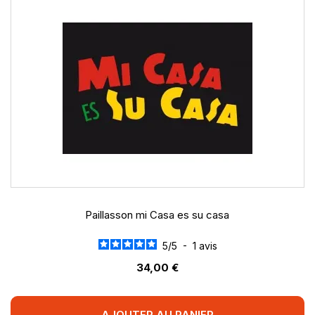
Paillasson mi Casa es su casa
5
/
5
-
1
avis
34,00 €
AJOUTER AU PANIER