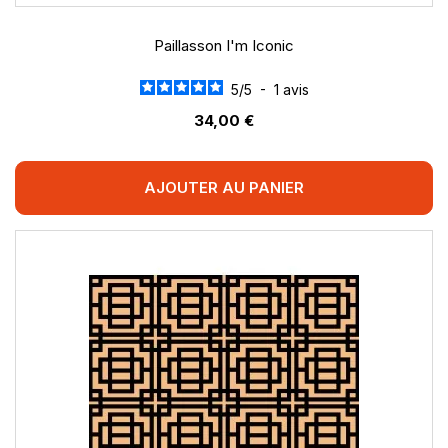
Paillasson I'm Iconic
5
/
5
-
1
avis
34,00 €
AJOUTER AU PANIER