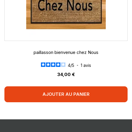
paillasson bienvenue chez Nous
4
/
5
-
1
avis
34,00 €
AJOUTER AU PANIER