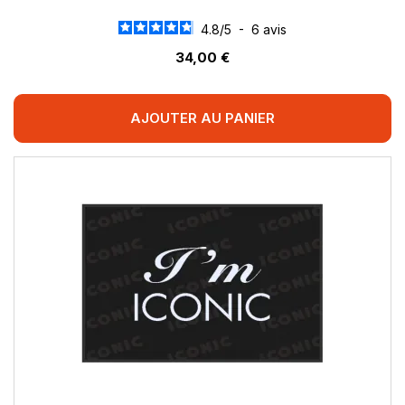
4.8
/
5
-
6
avis
34,00 €
AJOUTER AU PANIER