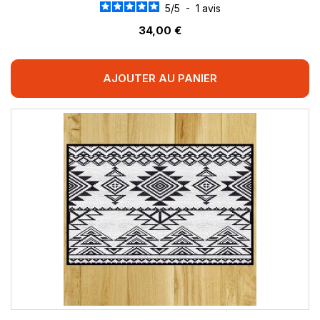
5
/
5
-
1
avis
34,00 €
AJOUTER AU PANIER