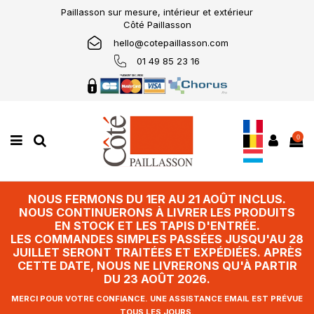
Paillasson sur mesure, intérieur et extérieur
Côté Paillasson
hello@cotepaillasson.com
01 49 85 23 16
0
NOUS FERMONS DU 1ER AU 21 AOÛT INCLUS.
NOUS CONTINUERONS À LIVRER LES PRODUITS
EN STOCK ET LES TAPIS D'ENTRÉE.
LES COMMANDES SIMPLES PASSÉES JUSQU'AU 28
JUILLET SERONT TRAITÉES ET EXPÉDIÉES. APRÈS
CETTE DATE, NOUS NE LIVRERONS QU'À PARTIR
DU 23 AOÛT 2026.
MERCI POUR VOTRE CONFIANCE. UNE ASSISTANCE EMAIL EST PRÉVUE
TOUS LES JOURS.