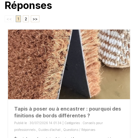
Réponses
<<
1
2
>>
Tapis à poser ou à encastrer : pourquoi des
finitions de bords différentes ?
Publié le : 30/07/2026 14:01:34 | Catégories :
Conseils pour
professionnels
,
Guides d’achat
,
Questions / Réponses