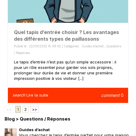
Quel tapis d’entrée choisir ? Les avantages
des différents types de paillassons
Publié le : 22/09/2025 15:48:05 | Catégories :
Guides d’achat
,
Questions
/ Réponses
Le tapis d’entrée n’est pas qu’un simple accessoire : il
joue un rôle essentiel pour garder vos sols propres,
prolonger leur durée de vie et donner une première
impression positive à vos visiteur [...]
search
Lire la suite
comment
0
<<
1
2
>>
Blog
> Questions / Réponses
Guides d’achat
Vous cherchez le tapis d’entrée parfait pour votre maison,