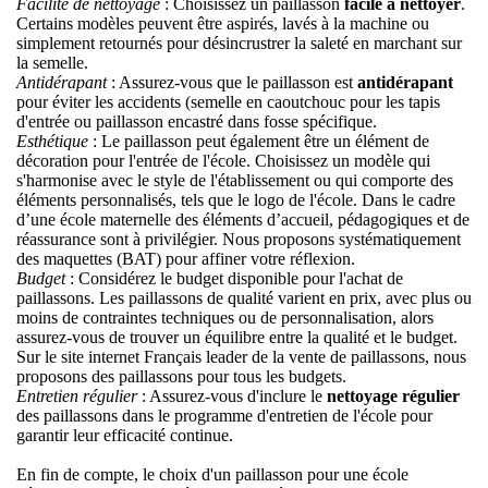
Facilité de nettoyage
: Choisissez un paillasson
facile à nettoyer
.
Certains modèles peuvent être aspirés, lavés à la machine ou
simplement retournés pour désincrustrer la saleté en marchant sur
la semelle.
Antidérapant
: Assurez-vous que le paillasson est
antidérapant
pour éviter les accidents (semelle en caoutchouc pour les tapis
d'entrée ou paillasson encastré dans fosse spécifique.
Esthétique
: Le paillasson peut également être un élément de
décoration pour l'entrée de l'école. Choisissez un modèle qui
s'harmonise avec le style de l'établissement ou qui comporte des
éléments personnalisés, tels que le logo de l'école. Dans le cadre
d’une école maternelle des éléments d’accueil, pédagogiques et de
réassurance sont à privilégier. Nous proposons systématiquement
des maquettes (BAT) pour affiner votre réflexion.
Budget
: Considérez le budget disponible pour l'
achat de
paillassons
. Les paillassons de qualité varient en prix, avec plus ou
moins de contraintes techniques ou de personnalisation, alors
assurez-vous de trouver un équilibre entre la qualité et le budget.
Sur le site internet
Français
leader de la vente de paillassons, nous
proposons des paillassons pour tous les budgets.
Entretien régulier
: Assurez-vous d'inclure le
nettoyage régulier
des paillassons dans le programme d'entretien de l'école pour
garantir leur efficacité continue.
En fin de compte, le choix d'un paillasson pour une école