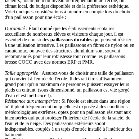
facteurs, notamment du niveau de fréquentation de l'école, du
climat local, du budget disponible et de la préférence esthétique.
Voici quelques considérations à prendre en compte lors du choix
d'un paillasson pour une école :
Durabilité
: Étant donné que les établissements scolaires
accueillent de nombreux élèves et visiteurs chaque jour, il est
essentiel de choisir des
paillassons durables
qui peuvent résister
à une utilisation intensive. Les paillassons en fibres de nylon ou en
caoutchouc, ou avec des structures aluminium sont souvent
recommandés pour leur robustesse tout comme les
paillassons
brosse COCO avec des normes ERP et PMR
.
Taille appropriée
: Assurez-vous de choisir une taille de paillasson
qui convient à l'entrée de l'école. Il devrait être suffisamment
grand pour qu'un maximum de personnes puissent essuyer leurs
pieds en entrant. (sous dimensionné, un paillasson est vite gorgé
d'eau et est inefficace !).
Résistance aux intempéries
: Si l'école est située dans une région
où il pleut fréquemment ou qu'elle est exposée à des conditions
météorologiques extrêmes, optez pour un
paillasson résistant aux
intempéries
qui peut protéger l'intérieur de l'école de la saleté, de
l'eau et de la neige. Des paillassons extérieurs soont
indispensables, couplés à un tapis d'entrée installé à l'intérieur des
batiments.