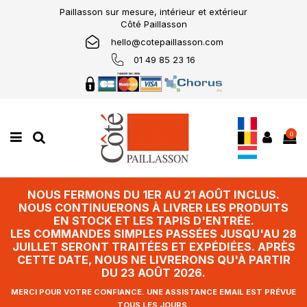
Paillasson sur mesure, intérieur et extérieur
Côté Paillasson
hello@cotepaillasson.com
01 49 85 23 16
0
NOUS FERMONS DU 1ER AU 21 AOÛT INCLUS.
NOUS CONTINUERONS À LIVRER LES PRODUITS
EN STOCK ET LES TAPIS D'ENTRÉE.
LES COMMANDES SIMPLES PASSÉES JUSQU'AU 28
JUILLET SERONT TRAITÉES ET EXPÉDIÉES. APRÈS
CETTE DATE, NOUS NE LIVRERONS QU'À PARTIR
DU 23 AOÛT 2026.
MERCI POUR VOTRE CONFIANCE. UNE ASSISTANCE EMAIL EST PRÉVUE
TOUS LES JOURS.