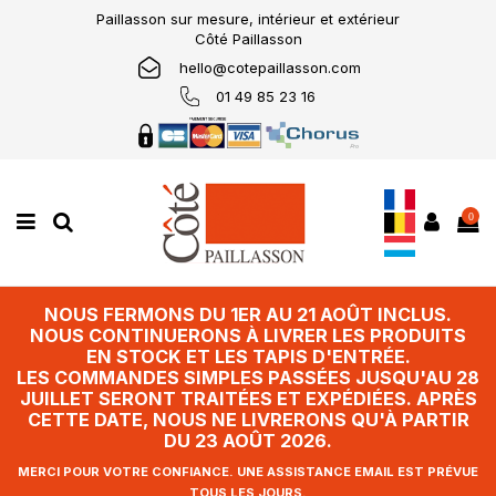
Paillasson sur mesure, intérieur et extérieur
Côté Paillasson
hello@cotepaillasson.com
01 49 85 23 16
0
NOUS FERMONS DU 1ER AU 21 AOÛT INCLUS.
NOUS CONTINUERONS À LIVRER LES PRODUITS
EN STOCK ET LES TAPIS D'ENTRÉE.
LES COMMANDES SIMPLES PASSÉES JUSQU'AU 28
JUILLET SERONT TRAITÉES ET EXPÉDIÉES. APRÈS
CETTE DATE, NOUS NE LIVRERONS QU'À PARTIR
DU 23 AOÛT 2026.
MERCI POUR VOTRE CONFIANCE. UNE ASSISTANCE EMAIL EST PRÉVUE
TOUS LES JOURS.