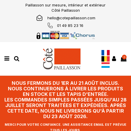
Paillasson sur mesure, intérieur et extérieur
Côté Paillasson
hello@cotepaillasson.com
01 49 85 23 16
0
NOUS FERMONS DU 1ER AU 21 AOÛT INCLUS.
NOUS CONTINUERONS À LIVRER LES PRODUITS
EN STOCK ET LES TAPIS D'ENTRÉE.
LES COMMANDES SIMPLES PASSÉES JUSQU'AU 28
JUILLET SERONT TRAITÉES ET EXPÉDIÉES. APRÈS
CETTE DATE, NOUS NE LIVRERONS QU'À PARTIR
DU 23 AOÛT 2026.
MERCI POUR VOTRE CONFIANCE. UNE ASSISTANCE EMAIL EST PRÉVUE
TOUS LES JOURS.