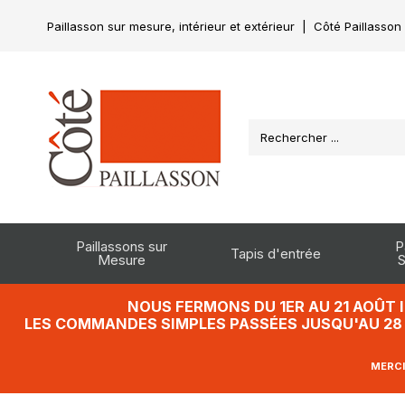
Paillasson sur mesure, intérieur et extérieur
|
Côté Paillasson
Paillassons sur
P
Tapis d'entrée
Mesure
S
NOUS FERMONS DU 1ER AU 21 AOÛT 
LES COMMANDES SIMPLES PASSÉES JUSQU'AU 28 J
MERCI