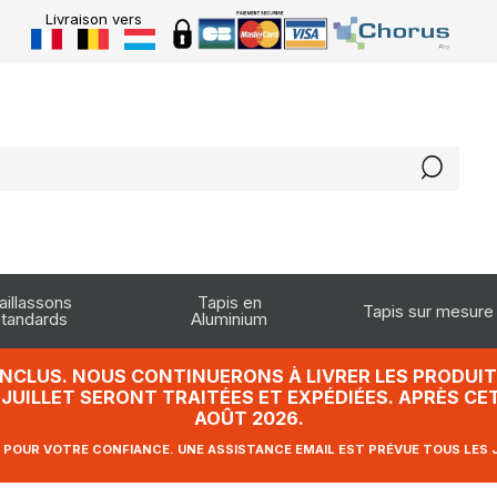
Livraison vers
aillassons
Tapis en
Tapis sur mesure
tandards
Aluminium
INCLUS. NOUS CONTINUERONS À LIVRER LES PRODUITS
UILLET SERONT TRAITÉES ET EXPÉDIÉES. APRÈS CET
AOÛT 2026.
 POUR VOTRE CONFIANCE. UNE ASSISTANCE EMAIL EST PRÉVUE TOUS LES 