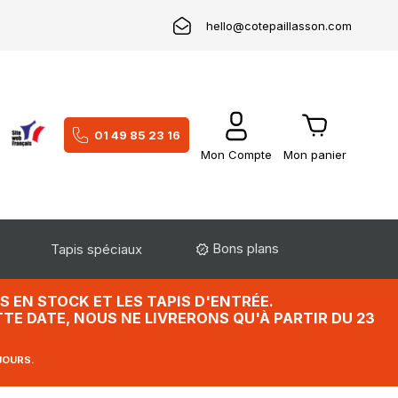
hello@cotepaillasson.com
01 49 85 23 16
Mon Compte
Mon panier
Bons plans
Tapis spéciaux
 EN STOCK ET LES TAPIS D'ENTRÉE.
TE DATE, NOUS NE LIVRERONS QU'À PARTIR DU 23
JOURS.