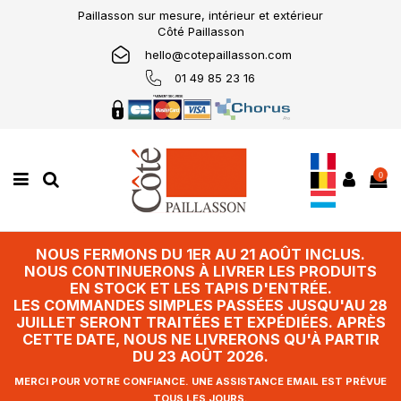
Paillasson sur mesure, intérieur et extérieur
Côté Paillasson
hello@cotepaillasson.com
01 49 85 23 16
0
NOUS FERMONS DU 1ER AU 21 AOÛT INCLUS.
NOUS CONTINUERONS À LIVRER LES PRODUITS
EN STOCK ET LES TAPIS D'ENTRÉE.
LES COMMANDES SIMPLES PASSÉES JUSQU'AU 28
JUILLET SERONT TRAITÉES ET EXPÉDIÉES. APRÈS
CETTE DATE, NOUS NE LIVRERONS QU'À PARTIR
DU 23 AOÛT 2026.
MERCI POUR VOTRE CONFIANCE. UNE ASSISTANCE EMAIL EST PRÉVUE
TOUS LES JOURS.