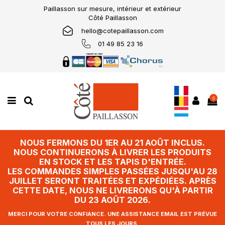
Paillasson sur mesure, intérieur et extérieur
Côté Paillasson
hello@cotepaillasson.com
01 49 85 23 16
0
NOUS FERMONS DU 1ER AU 21 AOÛT INCLUS.
NOUS CONTINUERONS À LIVRER LES PRODUITS
EN STOCK ET LES TAPIS D'ENTRÉE.
LES COMMANDES SIMPLES PASSÉES JUSQU'AU 28
JUILLET SERONT TRAITÉES ET EXPÉDIÉES. APRÈS
CETTE DATE, NOUS NE LIVRERONS QU'À PARTIR
DU 23 AOÛT 2026.
MERCI POUR VOTRE CONFIANCE. UNE ASSISTANCE EMAIL EST PRÉVUE
TOUS LES JOURS.