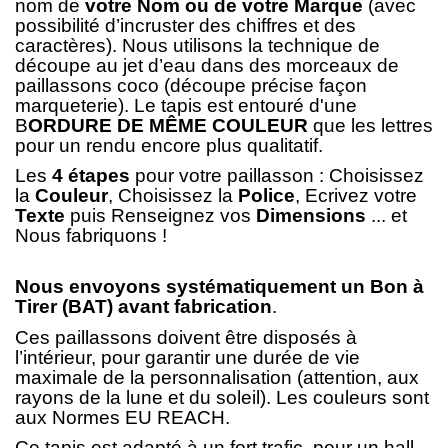
nom de
votre Nom ou de votre Marque
(avec
possibilité d’incruster des chiffres et des
caractères). Nous utilisons la technique de
découpe au jet d’eau dans des morceaux de
paillassons coco (découpe précise façon
marqueterie). Le tapis est entouré d'une
B
ORDURE DE MÊME COULEUR
que les lettres
pour un rendu encore plus qualitatif.
Les
4 étapes
pour votre paillasson : Choisissez
la
Couleur
, Choisissez la
Police
, Ecrivez votre
Texte
puis Renseignez vos
Dimensions
... et
Nous fabriquons !
Nous envoyons systématiquement un Bon à
Tirer (BAT) avant fabrication
.
Ces paillassons doivent être disposés à
l’intérieur, pour garantir une durée de vie
maximale de la personnalisation (attention, aux
rayons de la lune et du soleil). Les couleurs sont
aux Normes EU REACH.
Ce tapis est adapté à un fort trafic, pour un hall