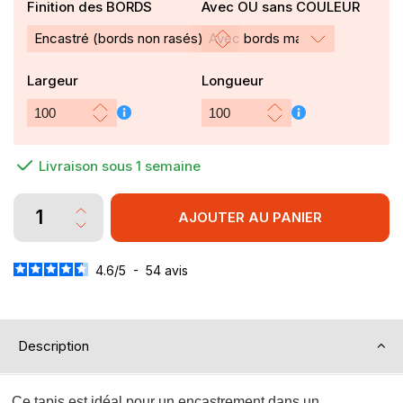
Finition des BORDS
Avec OU sans COULEUR
Avec bords marron
Largeur
Longueur
Livraison sous 1 semaine
AJOUTER AU PANIER
4.6
/
5
-
54
avis
Description
Ce tapis est idéal pour un encastrement dans un