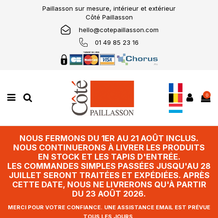
Paillasson sur mesure, intérieur et extérieur
Côté Paillasson
hello@cotepaillasson.com
01 49 85 23 16
0
NOUS FERMONS DU 1ER AU 21 AOÛT INCLUS.
NOUS CONTINUERONS À LIVRER LES PRODUITS
EN STOCK ET LES TAPIS D'ENTRÉE.
LES COMMANDES SIMPLES PASSÉES JUSQU'AU 28
JUILLET SERONT TRAITÉES ET EXPÉDIÉES. APRÈS
CETTE DATE, NOUS NE LIVRERONS QU'À PARTIR
DU 23 AOÛT 2026.
MERCI POUR VOTRE CONFIANCE. UNE ASSISTANCE EMAIL EST PRÉVUE
TOUS LES JOURS.