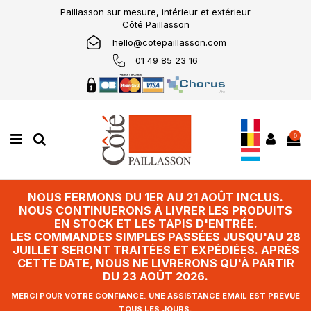
Paillasson sur mesure, intérieur et extérieur
Côté Paillasson
hello@cotepaillasson.com
01 49 85 23 16
0
NOUS FERMONS DU 1ER AU 21 AOÛT INCLUS.
NOUS CONTINUERONS À LIVRER LES PRODUITS
EN STOCK ET LES TAPIS D'ENTRÉE.
LES COMMANDES SIMPLES PASSÉES JUSQU'AU 28
JUILLET SERONT TRAITÉES ET EXPÉDIÉES. APRÈS
CETTE DATE, NOUS NE LIVRERONS QU'À PARTIR
DU 23 AOÛT 2026.
MERCI POUR VOTRE CONFIANCE. UNE ASSISTANCE EMAIL EST PRÉVUE
TOUS LES JOURS.