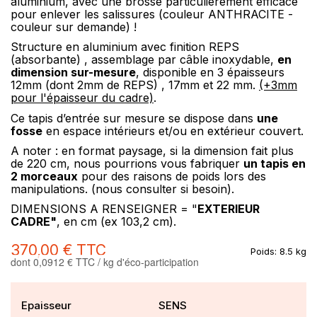
aluminium, avec une brosse particulièrement efficace
pour enlever les salissures (couleur ANTHRACITE -
couleur sur demande) !
Structure en aluminium avec finition REPS
(absorbante) , assemblage par câble inoxydable,
en
dimension sur-mesure
, disponible en 3 épaisseurs
12mm (dont 2mm de REPS) , 17mm et 22 mm.
(+3mm
pour l'épaisseur du cadre)
.
Ce tapis d’entrée sur mesure se dispose dans
une
fosse
en espace intérieurs et/ou en extérieur couvert.
A noter : en format paysage, si la dimension fait plus
de 220 cm, nous pourrions vous fabriquer
un tapis en
2 morceaux
pour des raisons de poids lors des
manipulations. (nous consulter si besoin).
DIMENSIONS A RENSEIGNER = "
EXTERIEUR
CADRE"
, en cm (ex 103,2 cm).
370,00 €
TTC
Poids:
8.5 kg
dont 0,0912 € TTC / kg d'éco-participation
Epaisseur
SENS