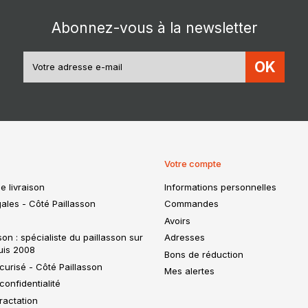
Abonnez-vous à la newsletter
OK
Votre compte
e livraison
Informations personnelles
ales - Côté Paillasson
Commandes
Avoirs
son : spécialiste du paillasson sur
Adresses
uis 2008
Bons de réduction
urisé - Côté Paillasson
Mes alertes
confidentialité
tractation