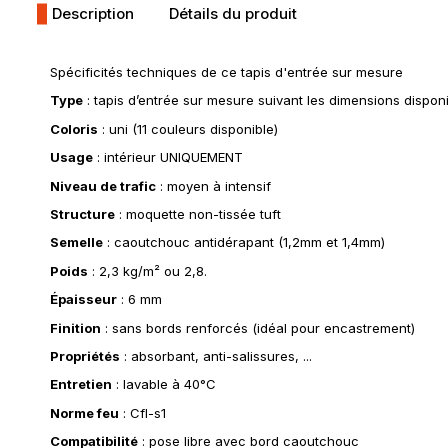
Description
Détails du produit
Spécificités techniques de ce tapis d'entrée sur mesure
Type
: tapis d’entrée sur mesure suivant les dimensions dis
Coloris
: uni (11 couleurs disponible)
Usage
: intérieur UNIQUEMENT
Niveau de trafic
: moyen à intensif
Structure
: moquette non-tissée tuft
Semelle
: caoutchouc antidérapant (1,2mm et 1,4mm)
Poids
: 2,3 kg/m² ou 2,8.
Épaisseur
: 6 mm
Finition
: sans bords renforcés (idéal pour encastrement)
Propriétés
: absorbant, anti-salissures, ...
Entretien
: lavable à 40°C
Norme feu
: Cfl-s1
Compatibilité
: pose libre avec bord caoutchouc