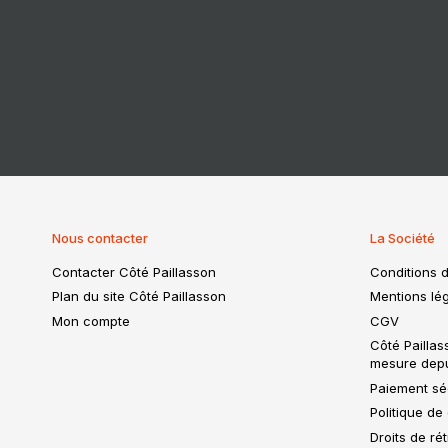
Nous contacter
La Société
Contacter Côté Paillasson
Conditions d
Plan du site Côté Paillasson
Mentions lég
Mon compte
CGV
Côté Paillas
mesure dep
Paiement séc
Politique de 
Droits de ré