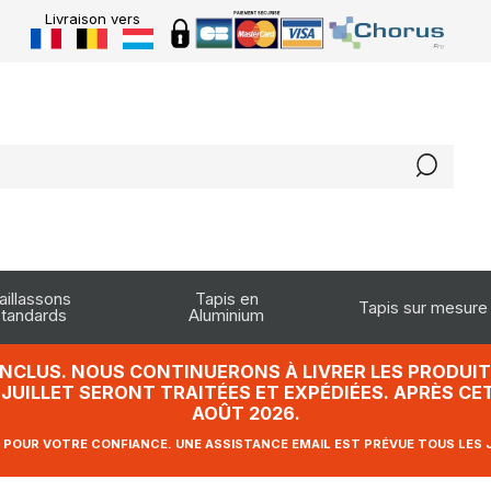
Livraison vers
aillassons
Tapis en
Tapis sur mesure
tandards
Aluminium
INCLUS. NOUS CONTINUERONS À LIVRER LES PRODUITS
UILLET SERONT TRAITÉES ET EXPÉDIÉES. APRÈS CET
AOÛT 2026.
 POUR VOTRE CONFIANCE. UNE ASSISTANCE EMAIL EST PRÉVUE TOUS LES 