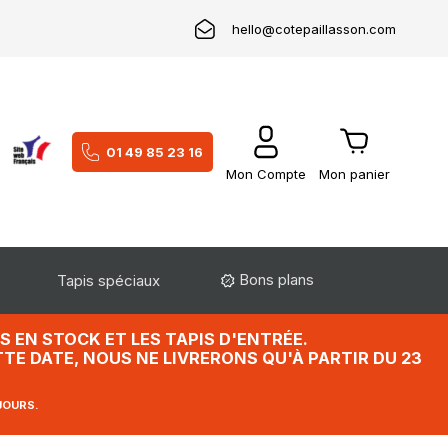
hello@cotepaillasson.com
01 49 85 23 16
Mon Compte
Mon panier
Bons plans
Tapis spéciaux
 EN STOCK ET LES TAPIS D'ENTRÉE.
TE DATE, NOUS NE LIVRERONS QU'À PARTIR DU 23
JOURS.