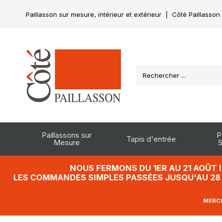
Paillasson sur mesure, intérieur et extérieur
|
Côté Paillasson
Paillassons sur
P
Tapis d'entrée
Mesure
S
NOUS FERMONS DU 1ER AU 21 AOÛT 
LES COMMANDES SIMPLES PASSÉES JUSQU'AU 28 J
MERCI