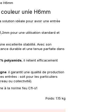
nie H6mm
" couleur unie H6mm
a solution idéale pour avoir une entrée
1,2mm pour une utilisation standard et
e excellente stabilité. Avec son
stance durable et une tenue parfaite dans
% polyamide
, il retient efficacement
agne
il garantit une qualité de production
les entrées : soit pour les particuliers
reau ou collectivité).
rme à la norme feu Cfl-s1
Poids:
1.15 kg