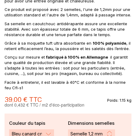
pour avoir une entrée originale et chaleureuse.
Ce produit est proposé avec 2 semelles, l'une de 1,2mm pour une
utilisation standard et l'autre de 1,4mm, adapté à passage intense.
Sa semelle en caoutchouc antidérapante assure une excellente
stabilité. Avec son épaisseur totale de 6 mm, ce tapis offre une
résistance durable et une tenue parfaite dans le temps.
Grâce à sa moquette tuft ultra absorbante en
100% polyamide
, il
retient efficacement l’eau, la poussière et les saletés dès l’entrée.
Conçu sur mesure et
fabriqué à 100% en Allemagne
il garantit
une qualité de production élevée et une grande fiabilité. Il
s’adapte à toutes les entrées : soit pour les particuliers (entrée,
cuisine, ...), soit pour les pro (magasin, bureau ou collectivité).
Facile à entretenir, il est lavable à 40°C et conforme à la norme
feu Cfl-s1
39,00 €
TTC
Poids:
1.15 kg
dont 0,432 € TTC / m2 d'éco-participation
Couleur du tapis
Dimensions semelles
Bleu canard cm86