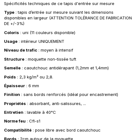
Spécificités techniques de ce tapis d'entrée sur mesure
Type
: tapis d’entrée sur mesure suivant les dimensions
disponibles en largeur (ATTENTION TOLÉRANCE DE FABRICATION
DE +/-3%)
Coloris
: uni (11 couleurs disponible)
Usage
: intérieur UNIQUEMENT
Niveau de trafic
: moyen à intensif
Structure
: moquette non-tissée tuft
Semelle
: caoutchouc antidérapant (1,2mm et 1,4mm)
Poids
: 2,3 kg/m² ou 2,8.
Épaisseur
: 6 mm
Finition
: sans bords renforcés (idéal pour encastrement)
Propriétés
: absorbant, anti-salissures, ...
Entretien
: lavable à 40°C
Norme feu
: Cfl-s1
Compatibilité
: pose libre avec bord caoutchouc
Bords
: 2cm autour de la moquette