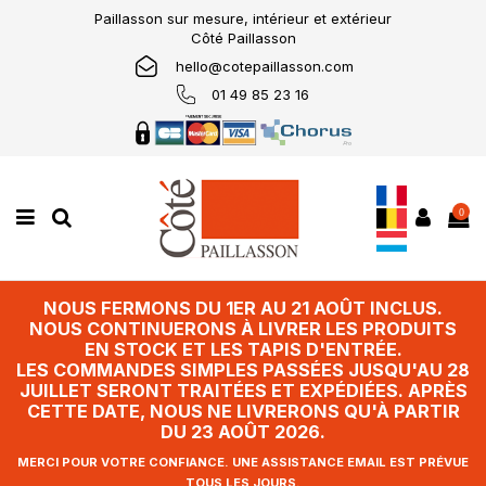
Paillasson sur mesure, intérieur et extérieur
Côté Paillasson
hello@cotepaillasson.com
01 49 85 23 16
0
NOUS FERMONS DU 1ER AU 21 AOÛT INCLUS.
NOUS CONTINUERONS À LIVRER LES PRODUITS
EN STOCK ET LES TAPIS D'ENTRÉE.
LES COMMANDES SIMPLES PASSÉES JUSQU'AU 28
JUILLET SERONT TRAITÉES ET EXPÉDIÉES. APRÈS
CETTE DATE, NOUS NE LIVRERONS QU'À PARTIR
DU 23 AOÛT 2026.
MERCI POUR VOTRE CONFIANCE. UNE ASSISTANCE EMAIL EST PRÉVUE
TOUS LES JOURS.