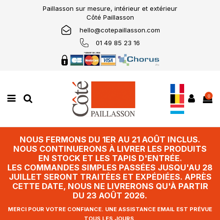
Paillasson sur mesure, intérieur et extérieur
Côté Paillasson
hello@cotepaillasson.com
01 49 85 23 16
0
NOUS FERMONS DU 1ER AU 21 AOÛT INCLUS.
NOUS CONTINUERONS À LIVRER LES PRODUITS
EN STOCK ET LES TAPIS D'ENTRÉE.
LES COMMANDES SIMPLES PASSÉES JUSQU'AU 28
JUILLET SERONT TRAITÉES ET EXPÉDIÉES. APRÈS
CETTE DATE, NOUS NE LIVRERONS QU'À PARTIR
DU 23 AOÛT 2026.
MERCI POUR VOTRE CONFIANCE. UNE ASSISTANCE EMAIL EST PRÉVUE
TOUS LES JOURS.