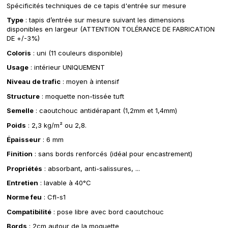
Spécificités techniques de ce tapis d'entrée sur mesure
Type
: tapis d’entrée sur mesure suivant les dimensions
disponibles en largeur (ATTENTION TOLÉRANCE DE FABRICATION
DE +/-3%)
Coloris
: uni (11 couleurs disponible)
Usage
: intérieur UNIQUEMENT
Niveau de trafic
: moyen à intensif
Structure
: moquette non-tissée tuft
Semelle
: caoutchouc antidérapant (1,2mm et 1,4mm)
Poids
: 2,3 kg/m² ou 2,8.
Épaisseur
: 6 mm
Finition
: sans bords renforcés (idéal pour encastrement)
Propriétés
: absorbant, anti-salissures, ...
Entretien
: lavable à 40°C
Norme feu
: Cfl-s1
Compatibilité
: pose libre avec bord caoutchouc
Bords
: 2cm autour de la moquette