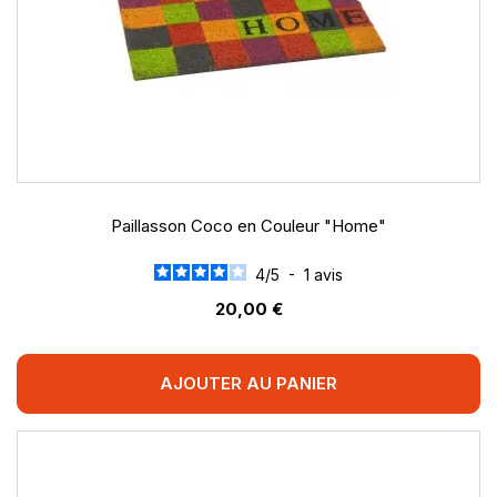
Paillasson Coco en Couleur "Home"
4
/
5
-
1
avis
20,00 €
AJOUTER AU PANIER