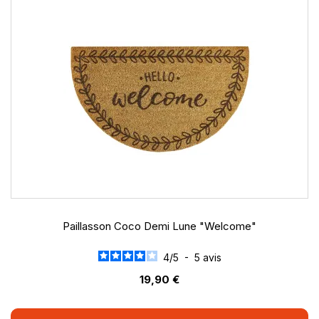
Paillasson Coco Demi Lune "Welcome"
4
/
5
-
5
avis
19,90 €