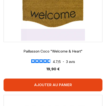
Paillasson Coco "Welcome & Heart"
4.7
/
5
-
3
avis
19,90 €
AJOUTER AU PANIER