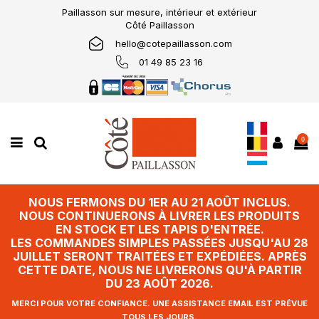
Paillasson sur mesure, intérieur et extérieur
Côté Paillasson
hello@cotepaillasson.com
01 49 85 23 16
0
NOUS FERMONS DU 1ER AU 21 AOÛT INCLUS.
NOUS CONTINUERONS À LIVRER LES PRODUITS
EN STOCK ET LES TAPIS D'ENTRÉE.
LES COMMANDES SIMPLES PASSÉES JUSQU'AU 28
JUILLET SERONT TRAITÉES ET EXPÉDIÉES. APRÈS
CETTE DATE, NOUS NE LIVRERONS QU'À PARTIR
DU 23 AOÛT 2026.
MERCI POUR VOTRE CONFIANCE. UNE ASSISTANCE EMAIL EST PRÉVUE
TOUS LES JOURS.