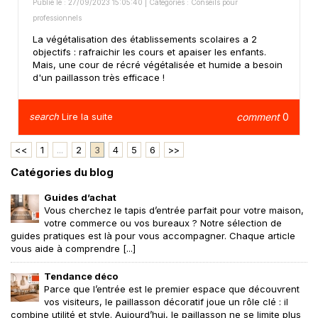
Publié le : 27/09/2023 15:05:40 | Catégories :
Conseils pour
professionnels
La végétalisation des établissements scolaires a 2
objectifs : rafraichir les cours et apaiser les enfants.
Mais, une cour de récré végétalisée et humide a besoin
d'un paillasson très efficace !
search
Lire la suite
comment
0
<<
1
...
2
3
4
5
6
>>
Catégories du blog
Guides d’achat
Vous cherchez le tapis d’entrée parfait pour votre maison,
votre commerce ou vos bureaux ? Notre sélection de
guides pratiques est là pour vous accompagner. Chaque article
vous aide à comprendre [...]
Tendance déco
Parce que l’entrée est le premier espace que découvrent
vos visiteurs, le paillasson décoratif joue un rôle clé : il
combine utilité et style. Aujourd’hui, le paillasson ne se limite plus