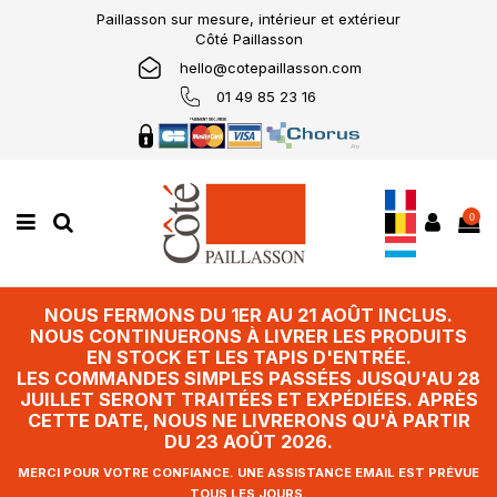
Paillasson sur mesure, intérieur et extérieur
Côté Paillasson
hello@cotepaillasson.com
01 49 85 23 16
0
NOUS FERMONS DU 1ER AU 21 AOÛT INCLUS.
NOUS CONTINUERONS À LIVRER LES PRODUITS
EN STOCK ET LES TAPIS D'ENTRÉE.
LES COMMANDES SIMPLES PASSÉES JUSQU'AU 28
JUILLET SERONT TRAITÉES ET EXPÉDIÉES. APRÈS
CETTE DATE, NOUS NE LIVRERONS QU'À PARTIR
DU 23 AOÛT 2026.
MERCI POUR VOTRE CONFIANCE. UNE ASSISTANCE EMAIL EST PRÉVUE
TOUS LES JOURS.