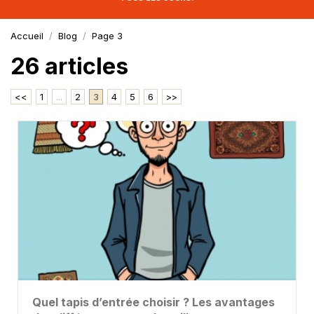
Accueil
Blog
Page 3
26 articles
<<
1
...
2
3
4
5
6
>>
Quel tapis d’entrée choisir ? Les avantages