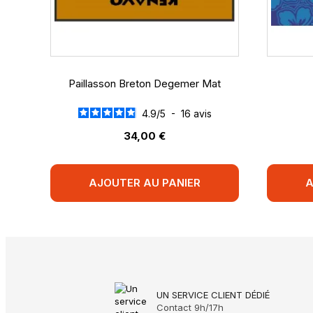
Trier les avis
Paillasson Breton Degemer Mat
4.9
/
5
-
16
avis
34,00 €
AJOUTER AU PANIER
A
UN SERVICE CLIENT DÉDIÉ
Contact 9h/17h