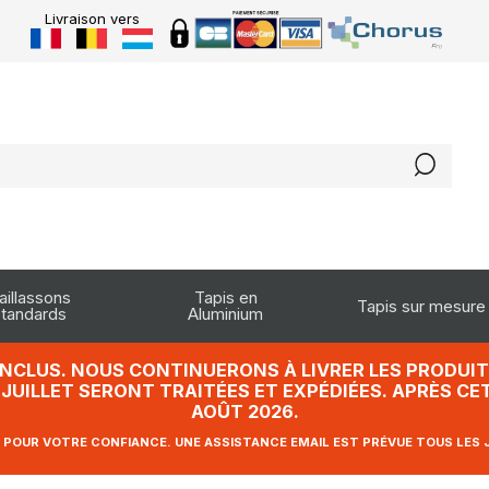
Livraison vers
aillassons
Tapis en
Tapis sur mesure
tandards
Aluminium
INCLUS. NOUS CONTINUERONS À LIVRER LES PRODUITS
UILLET SERONT TRAITÉES ET EXPÉDIÉES. APRÈS CET
AOÛT 2026.
 POUR VOTRE CONFIANCE. UNE ASSISTANCE EMAIL EST PRÉVUE TOUS LES 