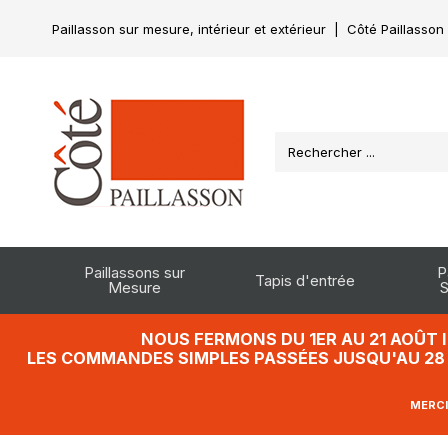
Paillasson sur mesure, intérieur et extérieur
|
Côté Paillasson
Paillassons sur
P
Tapis d'entrée
Mesure
S
NOUS FERMONS DU 1ER AU 21 AOÛT 
LES COMMANDES SIMPLES PASSÉES JUSQU'AU 28 J
MERCI