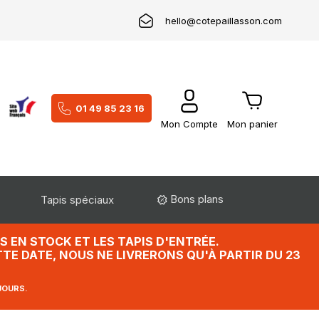
hello@cotepaillasson.com
01 49 85 23 16
Mon Compte
Mon panier
Bons plans
Tapis spéciaux
 EN STOCK ET LES TAPIS D'ENTRÉE.
TE DATE, NOUS NE LIVRERONS QU'À PARTIR DU 23
JOURS.