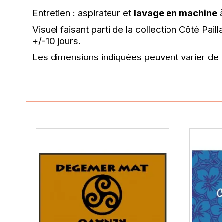
Entretien : aspirateur et
lavage en machine
à
Visuel faisant parti de la collection Côté P
+/-10 jours.
Les dimensions indiquées peuvent varier de 
5
/
5
Basé sur
1
avis soumis à un
contrôle
Voir tous les avis sur ce site
5
étoiles
1
4
étoiles
0
3
étoiles
0
2
étoiles
0
1
étoile
0