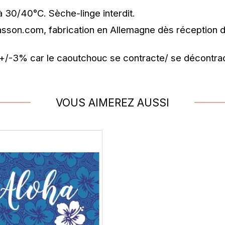
 30/40°C. Sèche-linge interdit.
aillasson.com, fabrication en Allemagne dès réception
+/-3% car le caoutchouc se contracte/ se décontrac
5
/
5
Avis vérifié
VOUS AIMEREZ AUSSI
Conforme à mes attentes 👍🏼
Avis du
29/11/2025
, suite à une expérience du
10/11/2025
par
Ya
Utile
(0)
Signaler