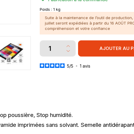
Poids :
1 kg
Suite à la maintenance de l’outil de productio
juillet seront expédiées à partir du 16 AOÛT P
compréhension et votre confiance
AJOUTER AU P
5
/
5
-
1
avis
op poussière, Stop humidité.
lyamide imprimées sans solvant. Semelle antidérapan