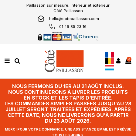
Paillasson sur mesure, intérieur et extérieur
Côté Paillasson
hello@cotepaillasson.com
01 49 85 23 16
0
NOUS FERMONS DU 1ER AU 21 AOÛT INCLUS.
NOUS CONTINUERONS À LIVRER LES PRODUITS
EN STOCK ET LES TAPIS D'ENTRÉE.
LES COMMANDES SIMPLES PASSÉES JUSQU'AU 28
JUILLET SERONT TRAITÉES ET EXPÉDIÉES. APRÈS
CETTE DATE, NOUS NE LIVRERONS QU'À PARTIR
DU 23 AOÛT 2026.
MERCI POUR VOTRE CONFIANCE. UNE ASSISTANCE EMAIL EST PRÉVUE
TOUS LES JOURS.