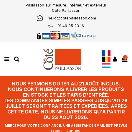
Paillasson sur mesure, intérieur et extérieur
Côté Paillasson
hello@cotepaillasson.com
01 49 85 23 16
0
NOUS FERMONS DU 1ER AU 21 AOÛT INCLUS.
NOUS CONTINUERONS À LIVRER LES PRODUITS
EN STOCK ET LES TAPIS D'ENTRÉE.
LES COMMANDES SIMPLES PASSÉES JUSQU'AU 28
JUILLET SERONT TRAITÉES ET EXPÉDIÉES. APRÈS
CETTE DATE, NOUS NE LIVRERONS QU'À PARTIR
DU 23 AOÛT 2026.
MERCI POUR VOTRE CONFIANCE. UNE ASSISTANCE EMAIL EST PRÉVUE
TOUS LES JOURS.